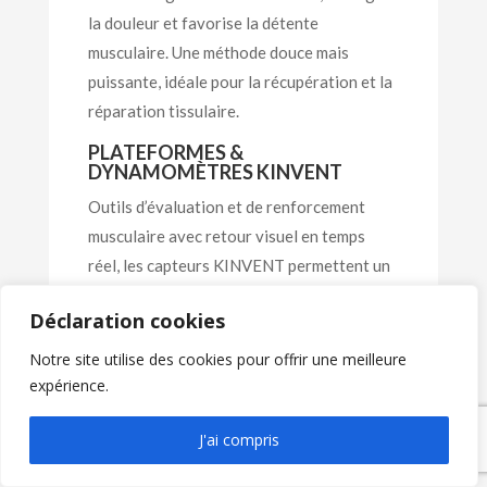
la douleur et favorise la détente
musculaire. Une méthode douce mais
puissante, idéale pour la récupération et la
réparation tissulaire.
PLATEFORMES &
DYNAMOMÈTRES KINVENT
Outils d’évaluation et de renforcement
musculaire avec retour visuel en temps
réel, les capteurs KINVENT permettent un
suivi précis et motivant, adapté aussi bien à
Déclaration cookies
la rééducation qu’à l’optimisation des
performances.
Notre site utilise des cookies pour offrir une meilleure
expérience.
PRESSOTHÉRAPIE
Grâce à nos bottes de pressothérapie, nous
J'ai compris
favorisons la stimulation circulatoire et