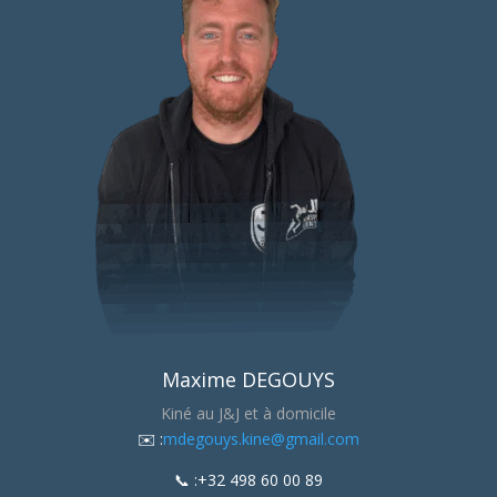
Maxime DEGOUYS
Kiné au J&J et à domicile
​✉️ :
mdegouys.kine@gmail.com
📞 :+32 498 60 00 89