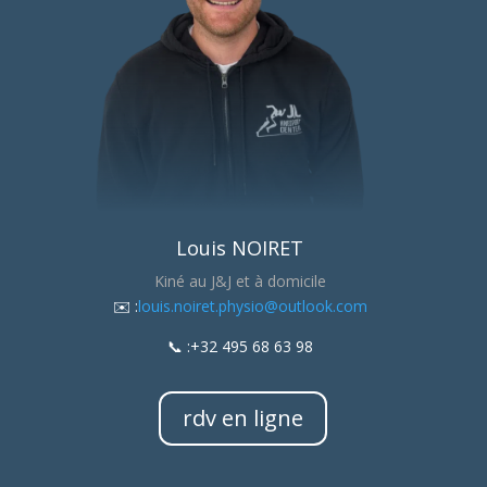
Louis NOIRET
Kiné au J&J et à domicile
​✉️ :
louis.noiret.physio@outlook.com
📞 :+32 495 68 63 98
rdv en ligne