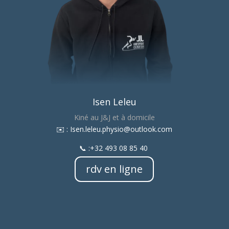
Isen Leleu
Kiné au J&J et à domicile
​✉️ : Isen.leleu.physio@outlook.com
📞 :+32 493 08 85 40
rdv en ligne