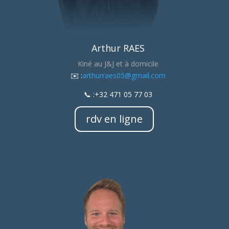
Arthur RAES
Kiné au J&J et à domicile
​✉️ :
arthurraes05@gmail.com
📞 :+32 471 05 77 03
rdv en ligne