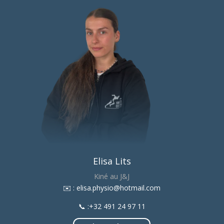
Elisa Lits
Kiné au J&J
​✉️ : elisa.physio@hotmail.com
📞 :+32 491 24 97 11