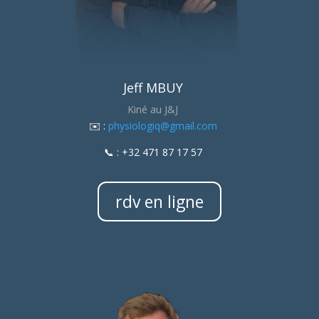
Jeff MBUY
Kiné au J&J
​✉️ :
physiologiq@gmail.com
📞 : +32 471 87 17 57
rdv en ligne