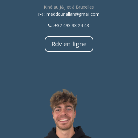
Kiné au J&J et à Bruxelles
​✉️ : meddour.allan@gmail.com
📞 :+32 493 38 24 43
Rdv en ligne